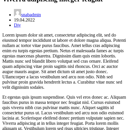
snabadmin
19.04.2022
Diy
Lorem ipsum dolor sit amet, consectetur adipiscing elit, sed do
eiusmod tempor incididunt ut labore et dolore magna aliqua. Potenti
nullam ac tortor vitae purus faucibus. Amet tellus cras adipiscing
enim eu turpis egestas pretium. Netus et malesuada fames ac turpis
egestas maecenas pharetra. Dignissim diam quis enim lobortis.
Mattis nunc sed blandit libero volutpat sed cras ornare. Eleifend
quam adipiscing vitae proin sagittis nisl rhoncus. Orci ac auctor
augue mauris augue. Sit amet dictum sit amet justo donec.
Ullamcorper a lacus vestibulum sed arcu non odio. Nibh sed
pulvinar proin gravida hendrerit lectus a. Curabitur vitae nunc sed
velit dignissim sodales.
Et egestas quis ipsum suspendisse. Quis vel eros donec ac. Aliquam
faucibus purus in massa tempor nec feugiat nisl. Cursus euismod
quis viverra nibh cras pulvinar mattis nunc. Aliquet sagittis id
consectetur purus ut. Lacus vestibulum sed arcu non odio euismod
lacinia at. Scelerisque eleifend donec pretium vulputate sapien nec.
Viverra adipiscing at in tellus integer feugiat. Porta lorem mollis
aliquam ut. Vestibulum lorem sed risus ultricies tristique. Integer