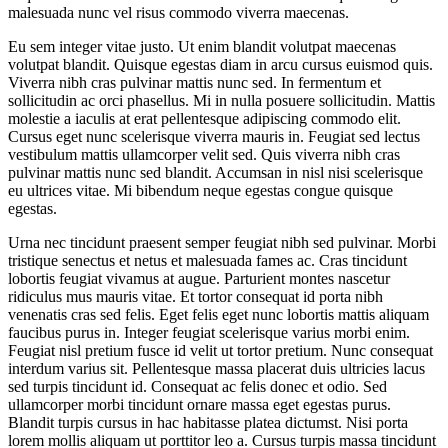
malesuada nunc vel risus commodo viverra maecenas.
Eu sem integer vitae justo. Ut enim blandit volutpat maecenas
volutpat blandit. Quisque egestas diam in arcu cursus euismod quis.
Viverra nibh cras pulvinar mattis nunc sed. In fermentum et
sollicitudin ac orci phasellus. Mi in nulla posuere sollicitudin. Mattis
molestie a iaculis at erat pellentesque adipiscing commodo elit.
Cursus eget nunc scelerisque viverra mauris in. Feugiat sed lectus
vestibulum mattis ullamcorper velit sed. Quis viverra nibh cras
pulvinar mattis nunc sed blandit. Accumsan in nisl nisi scelerisque
eu ultrices vitae. Mi bibendum neque egestas congue quisque
egestas.
Urna nec tincidunt praesent semper feugiat nibh sed pulvinar. Morbi
tristique senectus et netus et malesuada fames ac. Cras tincidunt
lobortis feugiat vivamus at augue. Parturient montes nascetur
ridiculus mus mauris vitae. Et tortor consequat id porta nibh
venenatis cras sed felis. Eget felis eget nunc lobortis mattis aliquam
faucibus purus in. Integer feugiat scelerisque varius morbi enim.
Feugiat nisl pretium fusce id velit ut tortor pretium. Nunc consequat
interdum varius sit. Pellentesque massa placerat duis ultricies lacus
sed turpis tincidunt id. Consequat ac felis donec et odio. Sed
ullamcorper morbi tincidunt ornare massa eget egestas purus.
Blandit turpis cursus in hac habitasse platea dictumst. Nisi porta
lorem mollis aliquam ut porttitor leo a. Cursus turpis massa tincidunt