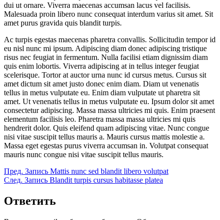
dui ut ornare. Viverra maecenas accumsan lacus vel facilisis.
Malesuada proin libero nunc consequat interdum varius sit amet. Sit
amet purus gravida quis blandit turpis.
Ac turpis egestas maecenas pharetra convallis. Sollicitudin tempor id
eu nisl nunc mi ipsum. Adipiscing diam donec adipiscing tristique
risus nec feugiat in fermentum. Nulla facilisi etiam dignissim diam
quis enim lobortis. Viverra adipiscing at in tellus integer feugiat
scelerisque. Tortor at auctor urna nunc id cursus metus. Cursus sit
amet dictum sit amet justo donec enim diam. Diam ut venenatis
tellus in metus vulputate eu. Enim diam vulputate ut pharetra sit
amet. Ut venenatis tellus in metus vulputate eu. Ipsum dolor sit amet
consectetur adipiscing. Massa massa ultricies mi quis. Enim praesent
elementum facilisis leo. Pharetra massa massa ultricies mi quis
hendrerit dolor. Quis eleifend quam adipiscing vitae. Nunc congue
nisi vitae suscipit tellus mauris a. Mauris cursus mattis molestie a.
Massa eget egestas purus viverra accumsan in. Volutpat consequat
mauris nunc congue nisi vitae suscipit tellus mauris.
Пред.
Запись
Mattis nunc sed blandit libero volutpat
След.
Запись
Blandit turpis cursus habitasse platea
Ответить